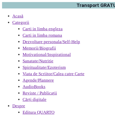
Transport GRATUI
Acasă
Categorii
Carti in limba engleza
Carti in limba romana
Dezvoltare personala/Self-Help
Memorii/Biografii
Motivational/Inspirational
Sanatate/Nutritie
Spiritualitate/Ezoterism
Viata de Scriitor/Calea catre Carte
Agende/Plannere
AudioBooks
Reviste / Publicații
Cărți digitale
Despre
Editura QUARTO