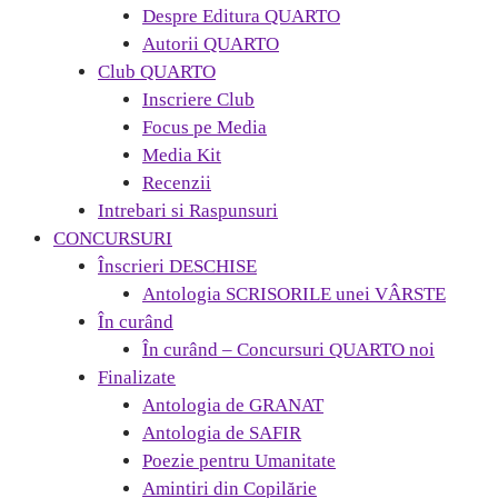
Despre Editura QUARTO
Autorii QUARTO
Club QUARTO
Inscriere Club
Focus pe Media
Media Kit
Recenzii
Intrebari si Raspunsuri
CONCURSURI
Înscrieri DESCHISE
Antologia SCRISORILE unei VÂRSTE
În curând
În curând – Concursuri QUARTO noi
Finalizate
Antologia de GRANAT
Antologia de SAFIR
Poezie pentru Umanitate
Amintiri din Copilărie