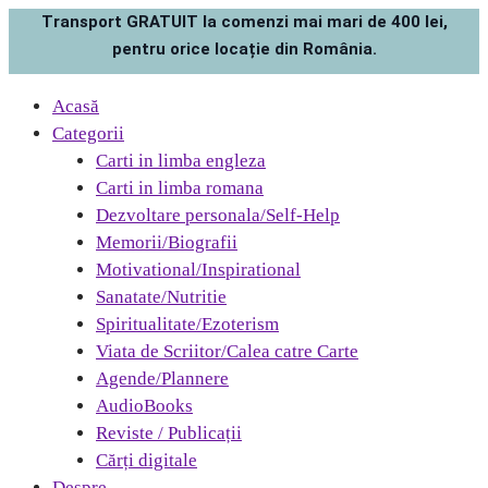
Transport GRATUIT la comenzi mai mari de 400 lei,
pentru orice locație din România.
Acasă
Categorii
Carti in limba engleza
Carti in limba romana
Dezvoltare personala/Self-Help
Memorii/Biografii
Motivational/Inspirational
Sanatate/Nutritie
Spiritualitate/Ezoterism
Viata de Scriitor/Calea catre Carte
Agende/Plannere
AudioBooks
Reviste / Publicații
Cărți digitale
Despre