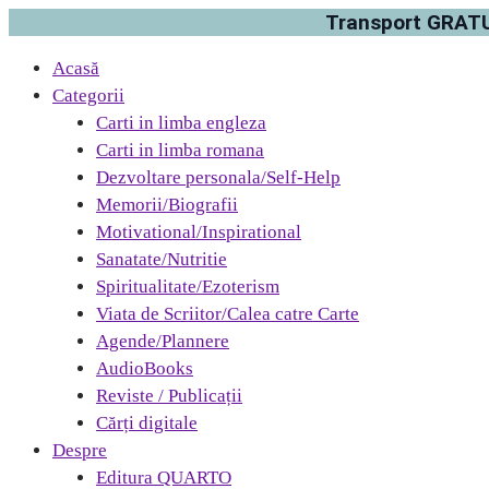
Transport GRATUI
Acasă
Categorii
Carti in limba engleza
Carti in limba romana
Dezvoltare personala/Self-Help
Memorii/Biografii
Motivational/Inspirational
Sanatate/Nutritie
Spiritualitate/Ezoterism
Viata de Scriitor/Calea catre Carte
Agende/Plannere
AudioBooks
Reviste / Publicații
Cărți digitale
Despre
Editura QUARTO