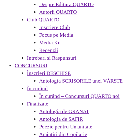
Despre Editura QUARTO
Autorii QUARTO
Club QUARTO
Inscriere Club
Focus pe Media
Media Kit
Recenzii
Intrebari si Raspunsuri
CONCURSURI
Înscrieri DESCHISE
Antologia SCRISORILE unei VÂRSTE
În curând
În curând – Concursuri QUARTO noi
Finalizate
Antologia de GRANAT
Antologia de SAFIR
Poezie pentru Umanitate
Amintiri din Copilărie