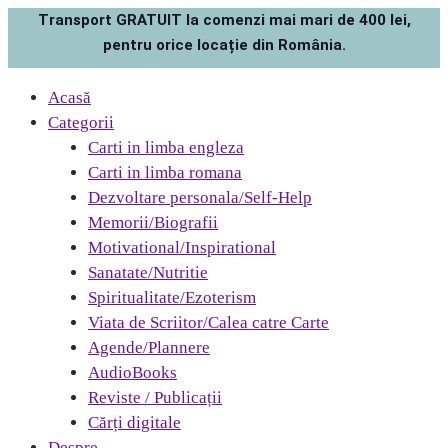
Transport GRATUIT la comenzi mai mari de 400 lei,
pentru orice locație din România.
Acasă
Categorii
Carti in limba engleza
Carti in limba romana
Dezvoltare personala/Self-Help
Memorii/Biografii
Motivational/Inspirational
Sanatate/Nutritie
Spiritualitate/Ezoterism
Viata de Scriitor/Calea catre Carte
Agende/Plannere
AudioBooks
Reviste / Publicații
Cărți digitale
Despre