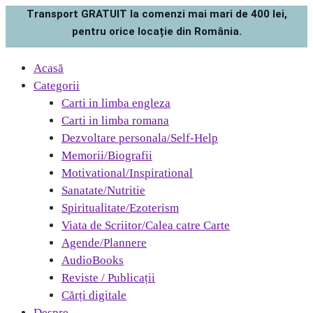
Transport GRATUIT la comenzi mai mari de 400 lei,
pentru orice locație din România.
Acasă
Categorii
Carti in limba engleza
Carti in limba romana
Dezvoltare personala/Self-Help
Memorii/Biografii
Motivational/Inspirational
Sanatate/Nutritie
Spiritualitate/Ezoterism
Viata de Scriitor/Calea catre Carte
Agende/Plannere
AudioBooks
Reviste / Publicații
Cărți digitale
Despre