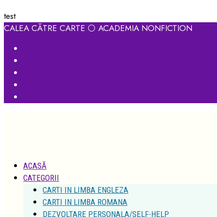
test
CALEA CĂTRE CARTE ⚪ ACADEMIA NONFICTION
ACASĂ
CATEGORII
CARTI IN LIMBA ENGLEZA
CARTI IN LIMBA ROMANA
DEZVOLTARE PERSONALA/SELF-HELP
MEMORII/BIOGRAFII
MOTIVATIONAL/INSPIRATIONAL