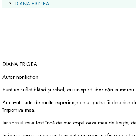
DIANA FRIGEA
Autor nonfiction
Sunt un suflet blând și rebel, cu un spirit liber căruia mereu 
Am avut parte de multe experiențe ce ar putea fii descrise dr
împotriva mea.
Iar scrisul mi-a fost încă de mic copil oaza mea de liniște, d
Și îmi doresc ca ceea ce transmit prin scris, să fie o poarta c