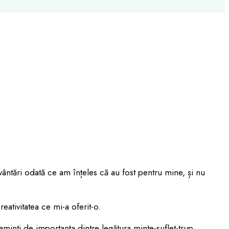
vântări odată ce am înțeles că au fost pentru mine, și nu
eativitatea ce mi-a oferit-o.
eaminti de importanța dintre legătura minte-suflet-trup.