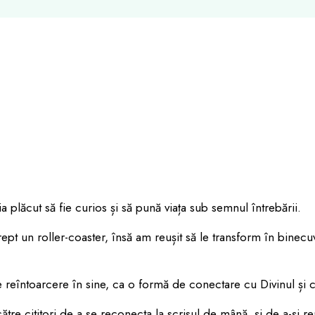
ia plăcut să fie curios și să pună viața sub semnul întrebării.
ept un roller-coaster, însă am reușit să le transform în binecu
e reîntoarcere în sine, ca o formă de conectare cu Divinul și cr
ătre cititori de a se reconecta la scrisul de mână, și de a-și r