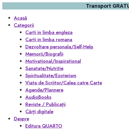
Transport GRATUI
Acasă
Categorii
Carti in limba engleza
Carti in limba romana
Dezvoltare personala/Self-Help
Memorii/Biografii
Motivational/Inspirational
Sanatate/Nutritie
Spiritualitate/Ezoterism
Viata de Scriitor/Calea catre Carte
Agende/Plannere
AudioBooks
Reviste / Publicații
Cărți digitale
Despre
Editura QUARTO