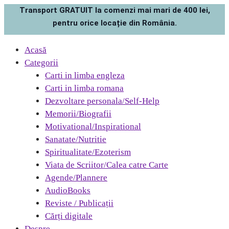
Transport GRATUIT la comenzi mai mari de 400 lei,
pentru orice locație din România.
Acasă
Categorii
Carti in limba engleza
Carti in limba romana
Dezvoltare personala/Self-Help
Memorii/Biografii
Motivational/Inspirational
Sanatate/Nutritie
Spiritualitate/Ezoterism
Viata de Scriitor/Calea catre Carte
Agende/Plannere
AudioBooks
Reviste / Publicații
Cărți digitale
Despre