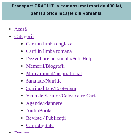
Transport GRATUIT la comenzi mai mari de 400 lei,
pentru orice locație din România.
Acasă
Categorii
Carti in limba engleza
Carti in limba romana
Dezvoltare personala/Self-Help
Memorii/Biografii
Motivational/Inspirational
Sanatate/Nutritie
Spiritualitate/Ezoterism
Viata de Scriitor/Calea catre Carte
Agende/Plannere
AudioBooks
Reviste / Publicații
Cărți digitale
Despre