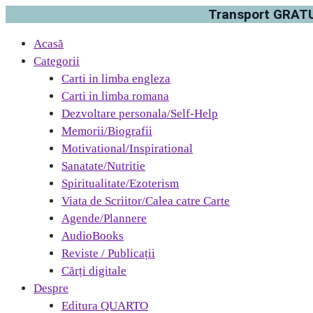
Transport GRATUI
Acasă
Categorii
Carti in limba engleza
Carti in limba romana
Dezvoltare personala/Self-Help
Memorii/Biografii
Motivational/Inspirational
Sanatate/Nutritie
Spiritualitate/Ezoterism
Viata de Scriitor/Calea catre Carte
Agende/Plannere
AudioBooks
Reviste / Publicații
Cărți digitale
Despre
Editura QUARTO