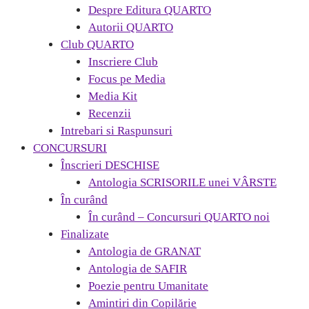
Despre Editura QUARTO
Autorii QUARTO
Club QUARTO
Inscriere Club
Focus pe Media
Media Kit
Recenzii
Intrebari si Raspunsuri
CONCURSURI
Înscrieri DESCHISE
Antologia SCRISORILE unei VÂRSTE
În curând
În curând – Concursuri QUARTO noi
Finalizate
Antologia de GRANAT
Antologia de SAFIR
Poezie pentru Umanitate
Amintiri din Copilărie