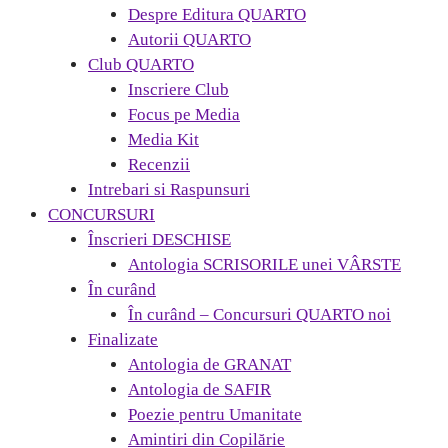
Despre Editura QUARTO
Autorii QUARTO
Club QUARTO
Inscriere Club
Focus pe Media
Media Kit
Recenzii
Intrebari si Raspunsuri
CONCURSURI
Înscrieri DESCHISE
Antologia SCRISORILE unei VÂRSTE
În curând
În curând – Concursuri QUARTO noi
Finalizate
Antologia de GRANAT
Antologia de SAFIR
Poezie pentru Umanitate
Amintiri din Copilărie