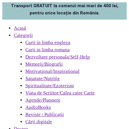
Transport GRATUIT la comenzi mai mari de 400 lei,
pentru orice locație din România.
Acasă
Categorii
Carti in limba engleza
Carti in limba romana
Dezvoltare personala/Self-Help
Memorii/Biografii
Motivational/Inspirational
Sanatate/Nutritie
Spiritualitate/Ezoterism
Viata de Scriitor/Calea catre Carte
Agende/Plannere
AudioBooks
Reviste / Publicații
Cărți digitale
Despre