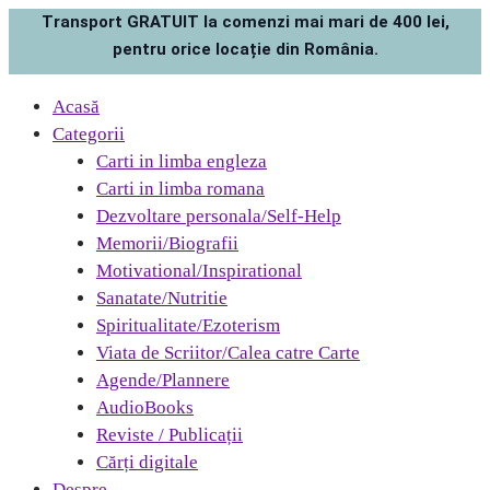
Transport GRATUIT la comenzi mai mari de 400 lei,
pentru orice locație din România.
Acasă
Categorii
Carti in limba engleza
Carti in limba romana
Dezvoltare personala/Self-Help
Memorii/Biografii
Motivational/Inspirational
Sanatate/Nutritie
Spiritualitate/Ezoterism
Viata de Scriitor/Calea catre Carte
Agende/Plannere
AudioBooks
Reviste / Publicații
Cărți digitale
Despre