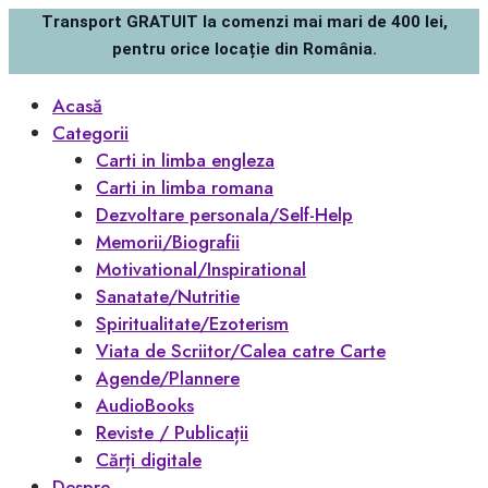
Transport GRATUIT la comenzi mai mari de 400 lei,
pentru orice locație din România.
Acasă
Categorii
Carti in limba engleza
Carti in limba romana
Dezvoltare personala/Self-Help
Memorii/Biografii
Motivational/Inspirational
Sanatate/Nutritie
Spiritualitate/Ezoterism
Viata de Scriitor/Calea catre Carte
Agende/Plannere
AudioBooks
Reviste / Publicații
Cărți digitale
Despre