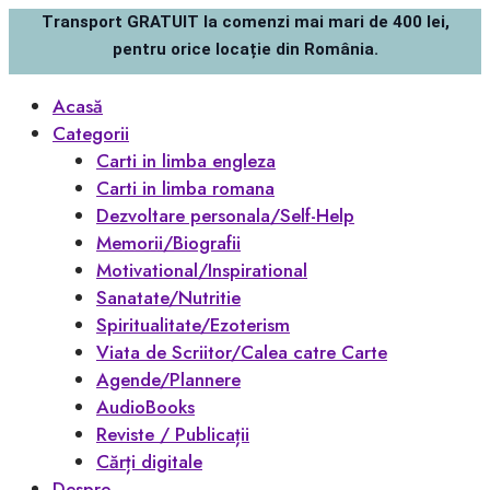
Transport GRATUIT la comenzi mai mari de 400 lei,
pentru orice locație din România.
Acasă
Categorii
Carti in limba engleza
Carti in limba romana
Dezvoltare personala/Self-Help
Memorii/Biografii
Motivational/Inspirational
Sanatate/Nutritie
Spiritualitate/Ezoterism
Viata de Scriitor/Calea catre Carte
Agende/Plannere
AudioBooks
Reviste / Publicații
Cărți digitale
Despre