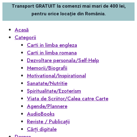
Transport GRATUIT la comenzi mai mari de 400 lei,
pentru orice locație din România.
Acasă
Categorii
Carti in limba engleza
Carti in limba romana
Dezvoltare personala/Self-Help
Memorii/Biografii
Motivational/Inspirational
Sanatate/Nutritie
Spiritualitate/Ezoterism
Viata de Scriitor/Calea catre Carte
Agende/Plannere
AudioBooks
Reviste / Publicații
Cărți digitale
Despre