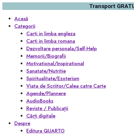
Transport GRATUI
Acasă
Categorii
Carti in limba engleza
Carti in limba romana
Dezvoltare personala/Self-Help
Memorii/Biografii
Motivational/Inspirational
Sanatate/Nutritie
Spiritualitate/Ezoterism
Viata de Scriitor/Calea catre Carte
Agende/Plannere
AudioBooks
Reviste / Publicații
Cărți digitale
Despre
Editura QUARTO