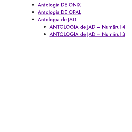
Antologia DE ONIX
Antologia DE OPAL
Antologia de JAD
ANTOLOGIA de JAD – Numărul 4
ANTOLOGIA de JAD – Numărul 3
ANTOLOGIA de JAD – Numărul 2
ANTOLOGIA de JAD – Numărul 1
Blog
Contact
SHOP
TOATE CĂRȚILE
CONTUL MEU
Favoritele mele
Coș
Checkout
widget