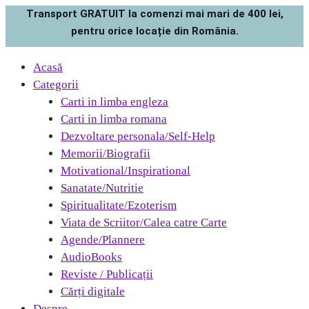
Transport GRATUIT la comenzi mai mari de 400 lei,
pentru orice locație din România.
Acasă
Categorii
Carti in limba engleza
Carti in limba romana
Dezvoltare personala/Self-Help
Memorii/Biografii
Motivational/Inspirational
Sanatate/Nutritie
Spiritualitate/Ezoterism
Viata de Scriitor/Calea catre Carte
Agende/Plannere
AudioBooks
Reviste / Publicații
Cărți digitale
Despre