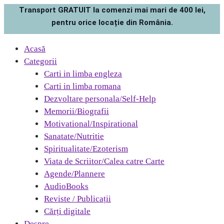
Transport GRATUIT la comenzi mai mari de 400 lei,
pentru orice locație din România.
Acasă
Categorii
Carti in limba engleza
Carti in limba romana
Dezvoltare personala/Self-Help
Memorii/Biografii
Motivational/Inspirational
Sanatate/Nutritie
Spiritualitate/Ezoterism
Viata de Scriitor/Calea catre Carte
Agende/Plannere
AudioBooks
Reviste / Publicații
Cărți digitale
Despre