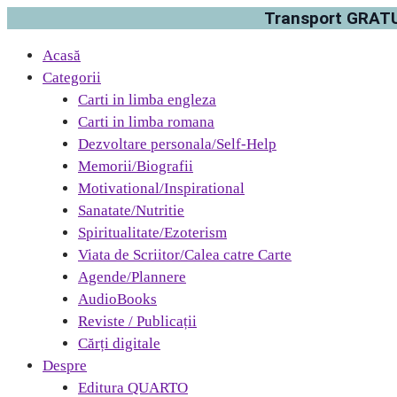
Transport GRATUI
Acasă
Categorii
Carti in limba engleza
Carti in limba romana
Dezvoltare personala/Self-Help
Memorii/Biografii
Motivational/Inspirational
Sanatate/Nutritie
Spiritualitate/Ezoterism
Viata de Scriitor/Calea catre Carte
Agende/Plannere
AudioBooks
Reviste / Publicații
Cărți digitale
Despre
Editura QUARTO