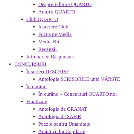
Despre Editura QUARTO
Autorii QUARTO
Club QUARTO
Inscriere Club
Focus pe Media
Media Kit
Recenzii
Intrebari si Raspunsuri
CONCURSURI
Înscrieri DESCHISE
Antologia SCRISORILE unei VÂRSTE
În curând
În curând – Concursuri QUARTO noi
Finalizate
Antologia de GRANAT
Antologia de SAFIR
Poezie pentru Umanitate
Amintiri din Copilărie