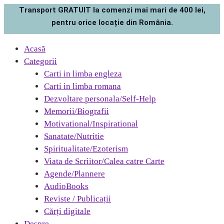
Transport GRATUIT la comenzi mai mari de 400 lei,
pentru orice locație din România.
Acasă
Categorii
Carti in limba engleza
Carti in limba romana
Dezvoltare personala/Self-Help
Memorii/Biografii
Motivational/Inspirational
Sanatate/Nutritie
Spiritualitate/Ezoterism
Viata de Scriitor/Calea catre Carte
Agende/Plannere
AudioBooks
Reviste / Publicații
Cărți digitale
Despre