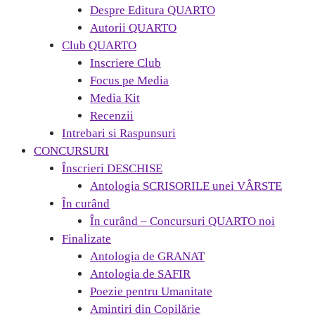
Despre Editura QUARTO
Autorii QUARTO
Club QUARTO
Inscriere Club
Focus pe Media
Media Kit
Recenzii
Intrebari si Raspunsuri
CONCURSURI
Înscrieri DESCHISE
Antologia SCRISORILE unei VÂRSTE
În curând
În curând – Concursuri QUARTO noi
Finalizate
Antologia de GRANAT
Antologia de SAFIR
Poezie pentru Umanitate
Amintiri din Copilărie