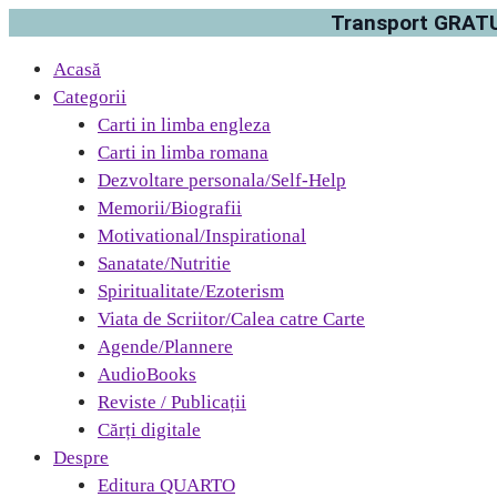
Transport GRATUI
Acasă
Categorii
Carti in limba engleza
Carti in limba romana
Dezvoltare personala/Self-Help
Memorii/Biografii
Motivational/Inspirational
Sanatate/Nutritie
Spiritualitate/Ezoterism
Viata de Scriitor/Calea catre Carte
Agende/Plannere
AudioBooks
Reviste / Publicații
Cărți digitale
Despre
Editura QUARTO