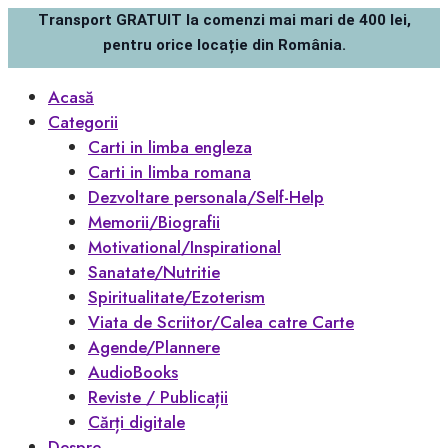
Transport GRATUIT la comenzi mai mari de 400 lei,
pentru orice locație din România.
Acasă
Categorii
Carti in limba engleza
Carti in limba romana
Dezvoltare personala/Self-Help
Memorii/Biografii
Motivational/Inspirational
Sanatate/Nutritie
Spiritualitate/Ezoterism
Viata de Scriitor/Calea catre Carte
Agende/Plannere
AudioBooks
Reviste / Publicații
Cărți digitale
Despre