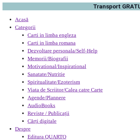
Transport GRATUI
Acasă
Categorii
Carti in limba engleza
Carti in limba romana
Dezvoltare personala/Self-Help
Memorii/Biografii
Motivational/Inspirational
Sanatate/Nutritie
Spiritualitate/Ezoterism
Viata de Scriitor/Calea catre Carte
Agende/Plannere
AudioBooks
Reviste / Publicații
Cărți digitale
Despre
Editura QUARTO