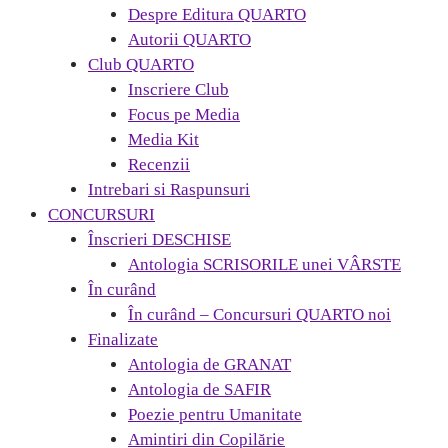
Despre Editura QUARTO
Autorii QUARTO
Club QUARTO
Inscriere Club
Focus pe Media
Media Kit
Recenzii
Intrebari si Raspunsuri
CONCURSURI
Înscrieri DESCHISE
Antologia SCRISORILE unei VÂRSTE
În curând
În curând – Concursuri QUARTO noi
Finalizate
Antologia de GRANAT
Antologia de SAFIR
Poezie pentru Umanitate
Amintiri din Copilărie