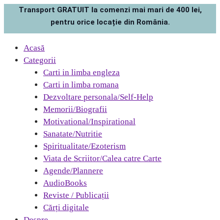
Transport GRATUIT la comenzi mai mari de 400 lei,
pentru orice locație din România.
Acasă
Categorii
Carti in limba engleza
Carti in limba romana
Dezvoltare personala/Self-Help
Memorii/Biografii
Motivational/Inspirational
Sanatate/Nutritie
Spiritualitate/Ezoterism
Viata de Scriitor/Calea catre Carte
Agende/Plannere
AudioBooks
Reviste / Publicații
Cărți digitale
Despre