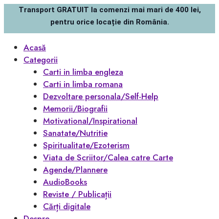
Transport GRATUIT la comenzi mai mari de 400 lei,
pentru orice locație din România.
Acasă
Categorii
Carti in limba engleza
Carti in limba romana
Dezvoltare personala/Self-Help
Memorii/Biografii
Motivational/Inspirational
Sanatate/Nutritie
Spiritualitate/Ezoterism
Viata de Scriitor/Calea catre Carte
Agende/Plannere
AudioBooks
Reviste / Publicații
Cărți digitale
Despre