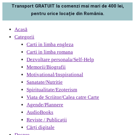
Transport GRATUIT la comenzi mai mari de 400 lei,
pentru orice locație din România.
Acasă
Categorii
Carti in limba engleza
Carti in limba romana
Dezvoltare personala/Self-Help
Memorii/Biografii
Motivational/Inspirational
Sanatate/Nutritie
Spiritualitate/Ezoterism
Viata de Scriitor/Calea catre Carte
Agende/Plannere
AudioBooks
Reviste / Publicații
Cărți digitale
Despre