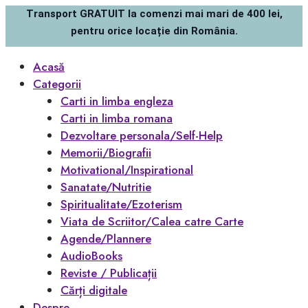
Transport GRATUIT la comenzi mai mari de 400 lei,
pentru orice locație din România.
Acasă
Categorii
Carti in limba engleza
Carti in limba romana
Dezvoltare personala/Self-Help
Memorii/Biografii
Motivational/Inspirational
Sanatate/Nutritie
Spiritualitate/Ezoterism
Viata de Scriitor/Calea catre Carte
Agende/Plannere
AudioBooks
Reviste / Publicații
Cărți digitale
Despre