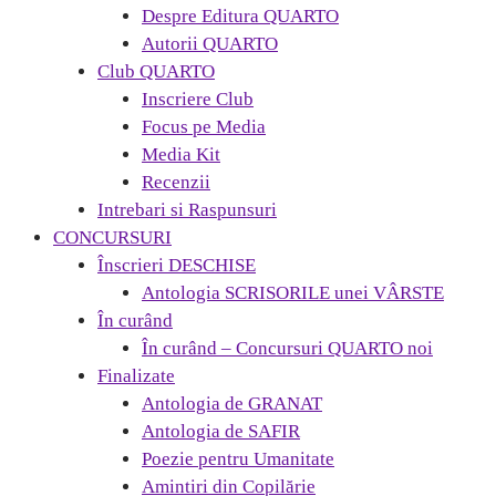
Despre Editura QUARTO
Autorii QUARTO
Club QUARTO
Inscriere Club
Focus pe Media
Media Kit
Recenzii
Intrebari si Raspunsuri
CONCURSURI
Înscrieri DESCHISE
Antologia SCRISORILE unei VÂRSTE
În curând
În curând – Concursuri QUARTO noi
Finalizate
Antologia de GRANAT
Antologia de SAFIR
Poezie pentru Umanitate
Amintiri din Copilărie