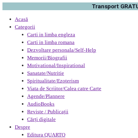
Transport GRATUI
Acasă
Categorii
Carti in limba engleza
Carti in limba romana
Dezvoltare personala/Self-Help
Memorii/Biografii
Motivational/Inspirational
Sanatate/Nutritie
Spiritualitate/Ezoterism
Viata de Scriitor/Calea catre Carte
Agende/Plannere
AudioBooks
Reviste / Publicații
Cărți digitale
Despre
Editura QUARTO