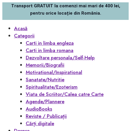
Transport GRATUIT la comenzi mai mari de 400 lei,
pentru orice locație din România.
Acasă
Categorii
Carti in limba engleza
Carti in limba romana
Dezvoltare personala/Self-Help
Memorii/Biografii
Motivational/Inspirational
Sanatate/Nutritie
Spiritualitate/Ezoterism
Viata de Scriitor/Calea catre Carte
Agende/Plannere
AudioBooks
Reviste / Publicații
Cărți digitale
Despre