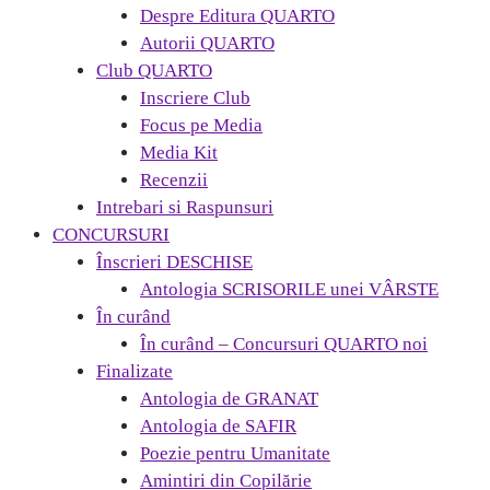
Despre Editura QUARTO
Autorii QUARTO
Club QUARTO
Inscriere Club
Focus pe Media
Media Kit
Recenzii
Intrebari si Raspunsuri
CONCURSURI
Înscrieri DESCHISE
Antologia SCRISORILE unei VÂRSTE
În curând
În curând – Concursuri QUARTO noi
Finalizate
Antologia de GRANAT
Antologia de SAFIR
Poezie pentru Umanitate
Amintiri din Copilărie