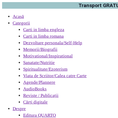
Transport GRATUI
Acasă
Categorii
Carti in limba engleza
Carti in limba romana
Dezvoltare personala/Self-Help
Memorii/Biografii
Motivational/Inspirational
Sanatate/Nutritie
Spiritualitate/Ezoterism
Viata de Scriitor/Calea catre Carte
Agende/Plannere
AudioBooks
Reviste / Publicații
Cărți digitale
Despre
Editura QUARTO