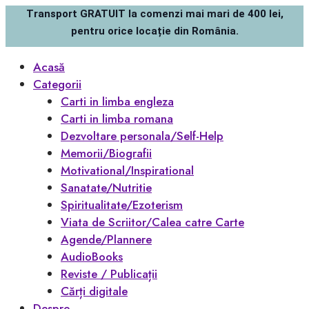
Transport GRATUIT la comenzi mai mari de 400 lei,
pentru orice locație din România.
Acasă
Categorii
Carti in limba engleza
Carti in limba romana
Dezvoltare personala/Self-Help
Memorii/Biografii
Motivational/Inspirational
Sanatate/Nutritie
Spiritualitate/Ezoterism
Viata de Scriitor/Calea catre Carte
Agende/Plannere
AudioBooks
Reviste / Publicații
Cărți digitale
Despre