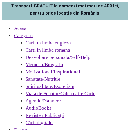
Transport GRATUIT la comenzi mai mari de 400 lei,
pentru orice locație din România.
Acasă
Categorii
Carti in limba engleza
Carti in limba romana
Dezvoltare personala/Self-Help
Memorii/Biografii
Motivational/Inspirational
Sanatate/Nutritie
Spiritualitate/Ezoterism
Viata de Scriitor/Calea catre Carte
Agende/Plannere
AudioBooks
Reviste / Publicații
Cărți digitale
Despre