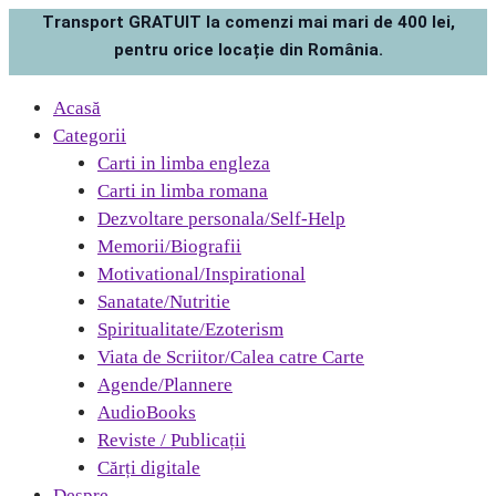
Transport GRATUIT la comenzi mai mari de 400 lei,
pentru orice locație din România.
Acasă
Categorii
Carti in limba engleza
Carti in limba romana
Dezvoltare personala/Self-Help
Memorii/Biografii
Motivational/Inspirational
Sanatate/Nutritie
Spiritualitate/Ezoterism
Viata de Scriitor/Calea catre Carte
Agende/Plannere
AudioBooks
Reviste / Publicații
Cărți digitale
Despre