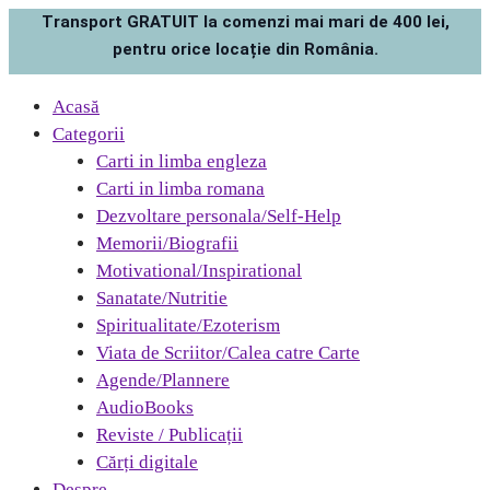
Transport GRATUIT la comenzi mai mari de 400 lei,
pentru orice locație din România.
Acasă
Categorii
Carti in limba engleza
Carti in limba romana
Dezvoltare personala/Self-Help
Memorii/Biografii
Motivational/Inspirational
Sanatate/Nutritie
Spiritualitate/Ezoterism
Viata de Scriitor/Calea catre Carte
Agende/Plannere
AudioBooks
Reviste / Publicații
Cărți digitale
Despre