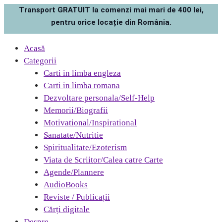
Transport GRATUIT la comenzi mai mari de 400 lei,
pentru orice locație din România.
Acasă
Categorii
Carti in limba engleza
Carti in limba romana
Dezvoltare personala/Self-Help
Memorii/Biografii
Motivational/Inspirational
Sanatate/Nutritie
Spiritualitate/Ezoterism
Viata de Scriitor/Calea catre Carte
Agende/Plannere
AudioBooks
Reviste / Publicații
Cărți digitale
Despre