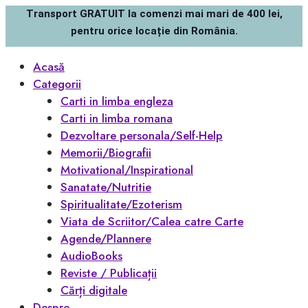
Transport GRATUIT la comenzi mai mari de 400 lei,
pentru orice locație din România.
Acasă
Categorii
Carti in limba engleza
Carti in limba romana
Dezvoltare personala/Self-Help
Memorii/Biografii
Motivational/Inspirational
Sanatate/Nutritie
Spiritualitate/Ezoterism
Viata de Scriitor/Calea catre Carte
Agende/Plannere
AudioBooks
Reviste / Publicații
Cărți digitale
Despre