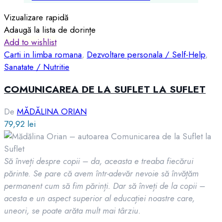
Vizualizare rapidă
Adaugă la lista de dorințe
Add to wishlist
Carti in limba romana
,
Dezvoltare personala / Self-Help
,
Sanatate / Nutritie
COMUNICAREA DE LA SUFLET LA SUFLET
De
MĂDĂLINA ORIAN
79,92
lei
Să înveți despre copii – da, aceasta e treaba fiecărui
părinte. Se pare că avem într-adevăr nevoie să învățăm
permanent cum să fim părinți. Dar să înveți de la copii –
acesta e un aspect superior al educației noastre care,
uneori, se poate arăta mult mai târziu.