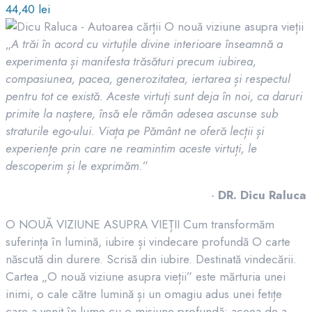
44,40
lei
„
A trăi în acord cu virtuțile divine interioare înseamnă a
experimenta și manifesta trăsături precum iubirea,
compasiunea, pacea, generozitatea, iertarea și respectul
pentru tot ce există. Aceste virtuți sunt deja în noi, ca daruri
primite la naștere, însă ele rămân adesea ascunse sub
straturile ego-ului. Viața pe Pământ ne oferă lecții și
experiențe prin care ne reamintim aceste virtuți, le
descoperim și le exprimăm.
”
-
DR. Dicu Raluca
O NOUĂ VIZIUNE ASUPRA VIEȚII Cum transformăm
suferința în lumină, iubire și vindecare profundă O carte
născută din durere. Scrisă din iubire. Destinată vindecării.
Cartea „O nouă viziune asupra vieții” este mărturia unei
inimi, o cale către lumină și un omagiu adus unei fetițe
care a venit în lume cu o misiune profundă: aceea de a