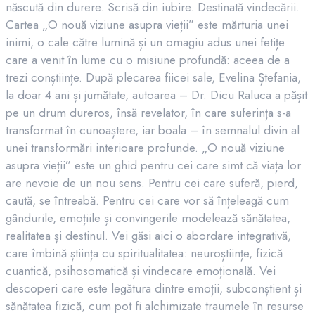
născută din durere. Scrisă din iubire. Destinată vindecării.
Cartea „O nouă viziune asupra vieții” este mărturia unei
inimi, o cale către lumină și un omagiu adus unei fetițe
care a venit în lume cu o misiune profundă: aceea de a
trezi conștiințe. După plecarea fiicei sale, Evelina Ștefania,
la doar 4 ani și jumătate, autoarea – Dr. Dicu Raluca a pășit
pe un drum dureros, însă revelator, în care suferința s-a
transformat în cunoaștere, iar boala – în semnalul divin al
unei transformări interioare profunde. „O nouă viziune
asupra vieții” este un ghid pentru cei care simt că viața lor
are nevoie de un nou sens. Pentru cei care suferă, pierd,
caută, se întreabă. Pentru cei care vor să înțeleagă cum
gândurile, emoțiile și convingerile modelează sănătatea,
realitatea și destinul. Vei găsi aici o abordare integrativă,
care îmbină știința cu spiritualitatea: neuroștiințe, fizică
cuantică, psihosomatică și vindecare emoțională. Vei
descoperi care este legătura dintre emoții, subconștient și
sănătatea fizică, cum pot fi alchimizate traumele în resurse