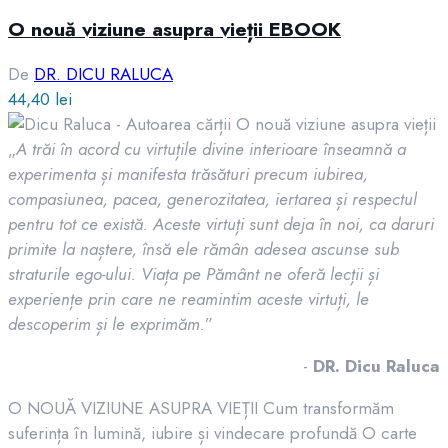
O nouă viziune asupra vieții EBOOK
De
DR. DICU RALUCA
44,40
lei
„
A trăi în acord cu virtuțile divine interioare înseamnă a
experimenta și manifesta trăsături precum iubirea,
compasiunea, pacea, generozitatea, iertarea și respectul
pentru tot ce există. Aceste virtuți sunt deja în noi, ca daruri
primite la naștere, însă ele rămân adesea ascunse sub
straturile ego-ului. Viața pe Pământ ne oferă lecții și
experiențe prin care ne reamintim aceste virtuți, le
descoperim și le exprimăm.
”
-
DR. Dicu Raluca
O NOUĂ VIZIUNE ASUPRA VIEȚII Cum transformăm
suferința în lumină, iubire și vindecare profundă O carte