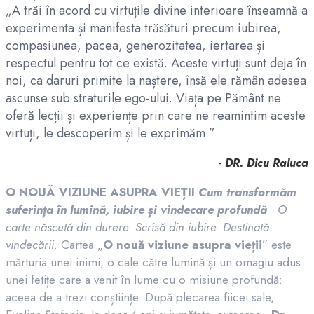
„A trăi în acord cu virtuțile divine interioare înseamnă a
experimenta și manifesta trăsături precum iubirea,
compasiunea, pacea, generozitatea, iertarea și
respectul pentru tot ce există. Aceste virtuți sunt deja în
noi, ca daruri primite la naștere, însă ele rămân adesea
ascunse sub straturile ego-ului. Viața pe Pământ ne
oferă lecții și experiențe prin care ne reamintim aceste
virtuți, le descoperim și le exprimăm.”
-
DR. Dicu Raluca
O NOUĂ VIZIUNE ASUPRA VIEȚII
Cum transformăm
suferința în lumină, iubire și vindecare profundă
O
carte născută din durere. Scrisă din iubire. Destinată
vindecării.
Cartea „
O nouă viziune asupra vieții
” este
mărturia unei inimi, o cale către lumină și un omagiu adus
unei fetițe care a venit în lume cu o misiune profundă:
aceea de a trezi conștiințe. După plecarea fiicei sale,