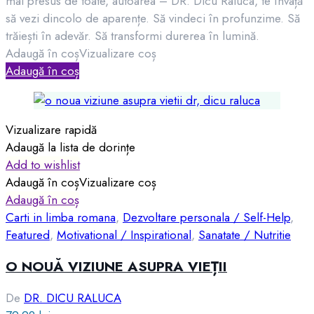
mai presus de toate, autoarea – DR. Dicu Raluca, te învață
să vezi dincolo de aparențe. Să vindeci în profunzime. Să
trăiești în adevăr. Să transformi durerea în lumină.
Adaugă în coș
Vizualizare coș
Adaugă în coș
Vizualizare rapidă
Adaugă la lista de dorințe
Add to wishlist
Adaugă în coș
Vizualizare coș
Adaugă în coș
Carti in limba romana
,
Dezvoltare personala / Self-Help
,
Featured
,
Motivational / Inspirational
,
Sanatate / Nutritie
O NOUĂ VIZIUNE ASUPRA VIEȚII
De
DR. DICU RALUCA