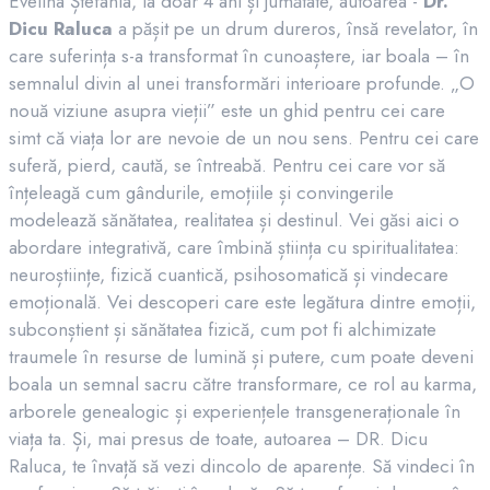
Evelina Ștefania, la doar 4 ani și jumătate, autoarea -
Dr.
Dicu Raluca
a pășit pe un drum dureros, însă revelator, în
care suferința s-a transformat în cunoaștere, iar boala – în
semnalul divin al unei transformări interioare profunde. „O
nouă viziune asupra vieții” este un ghid pentru cei care
simt că viața lor are nevoie de un nou sens. Pentru cei care
suferă, pierd, caută, se întreabă. Pentru cei care vor să
înțeleagă cum gândurile, emoțiile și convingerile
modelează sănătatea, realitatea și destinul. Vei găsi aici o
abordare integrativă, care îmbină știința cu spiritualitatea:
neuroștiințe, fizică cuantică, psihosomatică și vindecare
emoțională. Vei descoperi care este legătura dintre emoții,
subconștient și sănătatea fizică, cum pot fi alchimizate
traumele în resurse de lumină și putere, cum poate deveni
boala un semnal sacru către transformare, ce rol au karma,
arborele genealogic și experiențele transgeneraționale în
viața ta. Și, mai presus de toate, autoarea – DR. Dicu
Raluca, te învață să vezi dincolo de aparențe. Să vindeci în