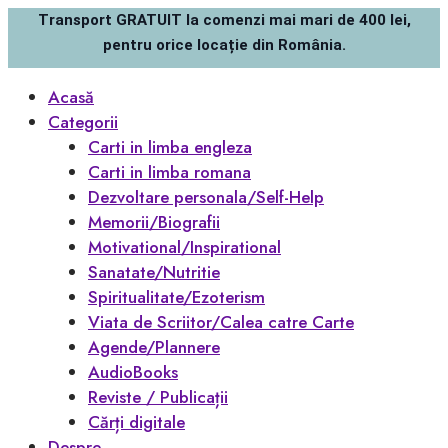
Transport GRATUIT la comenzi mai mari de 400 lei,
pentru orice locație din România.
Acasă
Categorii
Carti in limba engleza
Carti in limba romana
Dezvoltare personala/Self-Help
Memorii/Biografii
Motivational/Inspirational
Sanatate/Nutritie
Spiritualitate/Ezoterism
Viata de Scriitor/Calea catre Carte
Agende/Plannere
AudioBooks
Reviste / Publicații
Cărți digitale
Despre