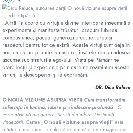
79,92
lei
„A trăi în acord cu virtuțile divine interioare înseamnă a
experimenta și manifesta trăsături precum iubirea,
compasiunea, pacea, generozitatea, iertarea și
respectul pentru tot ce există. Aceste virtuți sunt deja în
noi, ca daruri primite la naștere, însă ele rămân adesea
ascunse sub straturile ego-ului. Viața pe Pământ ne
oferă lecții și experiențe prin care ne reamintim aceste
virtuți, le descoperim și le exprimăm.”
-
DR. Dicu Raluca
O NOUĂ VIZIUNE ASUPRA VIEȚII
Cum transformăm
suferința în lumină, iubire și vindecare profundă
O
carte născută din durere. Scrisă din iubire. Destinată
vindecării.
Cartea „
O nouă viziune asupra vieții
” este
mărturia unei inimi, o cale către lumină și un omagiu adus