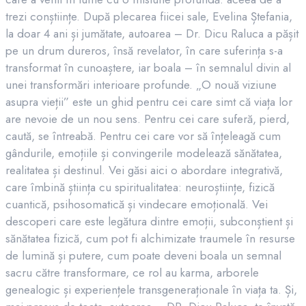
trezi conștiințe. După plecarea fiicei sale, Evelina Ștefania,
la doar 4 ani și jumătate, autoarea – Dr. Dicu Raluca a pășit
pe un drum dureros, însă revelator, în care suferința s-a
transformat în cunoaștere, iar boala – în semnalul divin al
unei transformări interioare profunde. „O nouă viziune
asupra vieții” este un ghid pentru cei care simt că viața lor
are nevoie de un nou sens. Pentru cei care suferă, pierd,
caută, se întreabă. Pentru cei care vor să înțeleagă cum
gândurile, emoțiile și convingerile modelează sănătatea,
realitatea și destinul. Vei găsi aici o abordare integrativă,
care îmbină știința cu spiritualitatea: neuroștiințe, fizică
cuantică, psihosomatică și vindecare emoțională. Vei
descoperi care este legătura dintre emoții, subconștient și
sănătatea fizică, cum pot fi alchimizate traumele în resurse
de lumină și putere, cum poate deveni boala un semnal
sacru către transformare, ce rol au karma, arborele
genealogic și experiențele transgeneraționale în viața ta. Și,