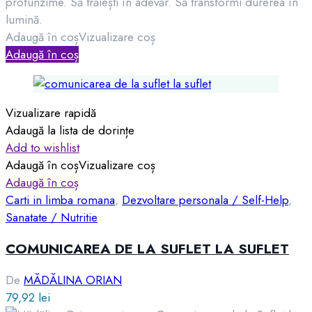
profunzime. Să trăiești în adevăr. Să transformi durerea în
lumină.
Adaugă în coș
Vizualizare coș
Adaugă în coș
Vizualizare rapidă
Adaugă la lista de dorințe
Add to wishlist
Adaugă în coș
Vizualizare coș
Adaugă în coș
Carti in limba romana
,
Dezvoltare personala / Self-Help
,
Sanatate / Nutritie
COMUNICAREA DE LA SUFLET LA SUFLET
De
MĂDĂLINA ORIAN
79,92
lei