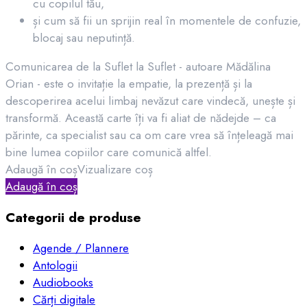
cu copilul tău,
și cum să fii un sprijin real în momentele de confuzie,
blocaj sau neputință.
Comunicarea de la Suflet la Suflet - autoare Mădălina
Orian - este o invitație la empatie, la prezență și la
descoperirea acelui limbaj nevăzut care vindecă, unește și
transformă. Această carte îți va fi aliat de nădejde – ca
părinte, ca specialist sau ca om care vrea să înțeleagă mai
bine lumea copiilor care comunică altfel.
Adaugă în coș
Vizualizare coș
Adaugă în coș
Categorii de produse
Agende / Plannere
Antologii
Audiobooks
Cărți digitale