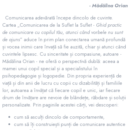
- Mădălina Orian
Comunicarea adevărată începe dincolo de cuvinte.
Cartea „Comunicarea de la Suflet la Suflet -
Ghid practic
de comunicare cu copilul tău, atunci când vorbele nu sunt
de ajuns
” aduce în prim plan conectarea umană profundă
și vocea inimii care învață să fie auzită, chiar și atunci când
cuvintele lipsesc. Cu sinceritate și compasiune, autoare -
Mădălina Orian - ne oferă o perspectivă dublă: aceea a
mamei unui copil special și a specialistului în
psihopedagogie și logopedie. Din propria experiență de
viață și din anii de lucru cu copii cu dizabilități și familiile
lor, autoarea a învățat că fiecare copil e unic, iar fiecare
drum de învățare are nevoie de blândețe, răbdare și soluții
personalizate. Prin paginile acestei cărți, vei descoperi:
cum să asculți dincolo de comportamente,
cum să îți construiești punți de comunicare autentice