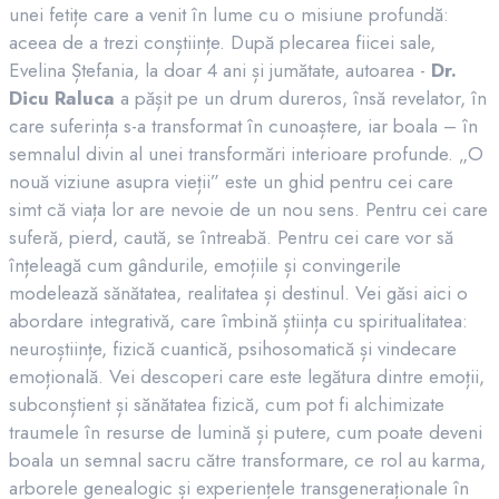
unei fetițe care a venit în lume cu o misiune profundă:
aceea de a trezi conștiințe. După plecarea fiicei sale,
Evelina Ștefania, la doar 4 ani și jumătate, autoarea -
Dr.
Dicu Raluca
a pășit pe un drum dureros, însă revelator, în
care suferința s-a transformat în cunoaștere, iar boala – în
semnalul divin al unei transformări interioare profunde. „O
nouă viziune asupra vieții” este un ghid pentru cei care
simt că viața lor are nevoie de un nou sens. Pentru cei care
suferă, pierd, caută, se întreabă. Pentru cei care vor să
înțeleagă cum gândurile, emoțiile și convingerile
modelează sănătatea, realitatea și destinul. Vei găsi aici o
abordare integrativă, care îmbină știința cu spiritualitatea:
neuroștiințe, fizică cuantică, psihosomatică și vindecare
emoțională. Vei descoperi care este legătura dintre emoții,
subconștient și sănătatea fizică, cum pot fi alchimizate
traumele în resurse de lumină și putere, cum poate deveni
boala un semnal sacru către transformare, ce rol au karma,
arborele genealogic și experiențele transgeneraționale în