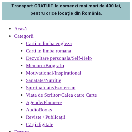
Transport GRATUIT la comenzi mai mari de 400 lei,
pentru orice locație din România.
Acasă
Categorii
Carti in limba engleza
Carti in limba romana
Dezvoltare personala/Self-Help
Memorii/Biografii
Motivational/Inspirational
Sanatate/Nutritie
Spiritualitate/Ezoterism
Viata de Scriitor/Calea catre Carte
Agende/Plannere
AudioBooks
Reviste / Publicații
Cărți digitale
Despre