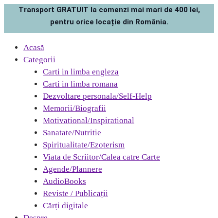
Transport GRATUIT la comenzi mai mari de 400 lei,
pentru orice locație din România.
Acasă
Categorii
Carti in limba engleza
Carti in limba romana
Dezvoltare personala/Self-Help
Memorii/Biografii
Motivational/Inspirational
Sanatate/Nutritie
Spiritualitate/Ezoterism
Viata de Scriitor/Calea catre Carte
Agende/Plannere
AudioBooks
Reviste / Publicații
Cărți digitale
Despre