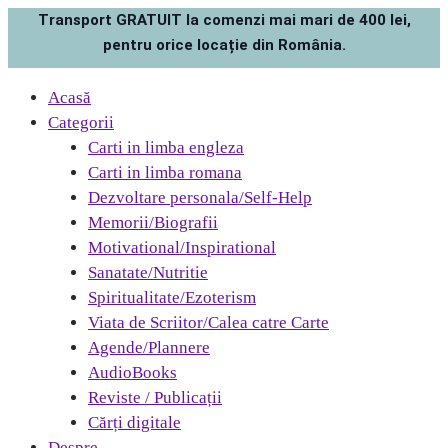
Transport GRATUIT la comenzi mai mari de 400 lei,
pentru orice locație din România.
Acasă
Categorii
Carti in limba engleza
Carti in limba romana
Dezvoltare personala/Self-Help
Memorii/Biografii
Motivational/Inspirational
Sanatate/Nutritie
Spiritualitate/Ezoterism
Viata de Scriitor/Calea catre Carte
Agende/Plannere
AudioBooks
Reviste / Publicații
Cărți digitale
Despre